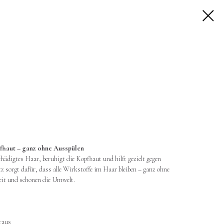
pfhaut – ganz ohne Ausspülen
ädigtes Haar, beruhigt die Kopfhaut und hilft gezielt gegen
 sorgt dafür, dass alle Wirkstoffe im Haar bleiben – ganz ohne
eit und schonen die Umwelt.
raus