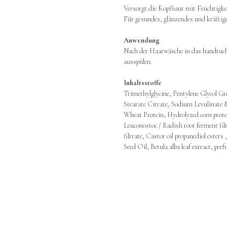
Versorgt die Kopfhaut mit Feuchtigke
Für gesundes, glänzendes und kräftig
Anwendung
Nach der Haarwäsche in das handtuch
ausspülen.
Inhaltsstoffe
Trimethylglycine, Pentylene Glycol G
Stearate Citrate, Sodium Levulinat
Wheat Protein, Hydrolyzed corn prote
Leuconostoc / Radish root ferment filt
filtrate, Castor oil propanediol esters
Seed Oil, Betula alba leaf extract, pe