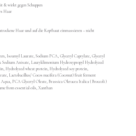
it & wirkt gegen Schuppen
es Haar
trockene Haar und auf die Kopfhaut einmassieren – nicht
reen, Isoamyl Laurate, Sodium PCA, Glyceryl Caprylate, Glyceryl
e & Sodium Anisate, Lauryldimonium Hydroxypropyl Hydrolyzed
in, Hydrolyzed wheat protein, Hydrolyzed soy protein,
rate, Lactobacillus/ Cocos nucifera (Coconut) fruit ferment
 , Aqua, PCA Glyceryl Oleate, Brassica Oleracea Italica ( Broccoli )
rfume from essential oils, Xanthan